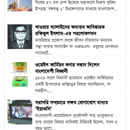
বিশ্বের ৫৭ তম দেশ হিসেবে মহাকাশে নিজস্ব কৃত্রিম
উপগ্রহ ‘বঙ্গবন্ধু-১’ উৎক্ষেপণের মাধ্যমে বাংলাদেশ...
খাওয়ার স্যালাইনের অন্যতম আবিষ্কারক
রফিকুল ইসলাম-এর পরলোকগমন
ডায়রিয়ার প্রকোপ থেকে জীবন বাঁচানোর অন্যতম
পন্থা খাবার স্যালাইন বা ওআরএস। ওষুধের দোকানে
প্যাকেটে...
ওয়েইল ফার্মিয়ন কণার সন্ধান দিলেন
বাংলাদেশী বিজ্ঞানী
১৯২৯ সালে বিজ্ঞানী হারম্যান ওয়েইল ফার্মিয়নের
একটি উপদলের অস্তিত্বের বিষয়ে বলেছিলেন, যা
ভরহীন।...
সরাসরি সম্প্রচারে সক্ষম যোগাযোগ মাধ্যম
‘ইয়াকসি’
বাংলাদেশী-আমেরিকান প্রকৌশলী শাহ্‌ তালুকদার
তার মেয়ের বিষয়ে খানিকটা চিন্তিতই ছিলেন, যখন ৪
বছর আগে...