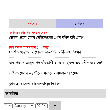
সর্বশেষ
জনপ্রিয়
মহাবিশ্বের প্রারম্ভিক অবস্থার খোঁজে
জেমস ওয়েব স্পেস টেলিস্কোপের প্রথম রঙীন ছবি প্রকাশ
সিন্ধু সভ্যতা আবিষ্কারের ১০০ বছর
সাবর্ণ সংগ্রহশালার ষোড়শ আন্তর্জাতিক ইতিহাস উৎসব
অধ্যাপক ও তাত্ত্বিক পদার্থবিজ্ঞানী এ. এম. হারুন-অর-রশীদ আর নেই
ভাইরাসখেকো অনুজীবের সন্ধানে - এমরান আহমেদ
ব্ল্যাকহোল থেকে আলোকরশ্মির নির্গমন!
পূর্ণতা মিলল আইনস্টাইনের সাধারণ আপেক্ষিকতা তত্ত্বের
আর্কাইভ
উচ্চমাত্রায় অক্সিজেন সহায়তায় বুয়েটের উদ্ভাবন: অক্সিজেট
প্রথম চন্দ্রাভিযানের নভোচারী মাইকেল কলিন্স এর জীবনাবসান