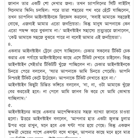
জানান তার একটি শো দেখার জন্য। তখন চ্যাপলিনের সিটি লাইটস্
সিনেমার স্কিনিং চলছিল। পরে তারা শহরের পথ ধরে হেঁটে যাচ্ছিলেন,
তখন চ্যাপলিন আইনস্টাইনকে জিজ্ঞেস করলেন, ‘সবাই আমাকে সহজেই
বোঝে, এজন্যই আমার এতো জনপ্রিয়তা। কিন্তু মানুষ আপনাকে কেন
এতো পছন্দ করে বুঝলাম না।’ আইনস্টাইন সহাস্যে প্রত্যুত্তরে জানালেন,
‘কেউ আমাকে সহজে বুঝতে পারে না বলেই আমার এই জনপ্রিয়তা’।
৪.
একবার আইনস্টাইন ট্রেনে চেপে যাচ্ছিলেন। চেকার সকলের টিকিট চেক
করার এক পর্যায়ে আইনস্টাইনের কাছে এসে টিকিট দেখতে চাইলেন। কিন্তু
আইনস্টাইন সেইতাঁর টিকিটটি খুঁজে পাচ্ছিলেন না। চেকার আইনস্টাইনকে
চিনতে পেরে বললেন, ‘স্যার আপনাকে আমি চিনতে পেরেছি। আপনি
নিশ্চয়ই টিকিট কেটে উঠেছেন। আপনাকে টিকিট দেখাতে হবে না।’
আইনস্টাইন কিছুটা চিন্তিত ভঙ্গিতে বললেন, ‘না, না, ওটা আমাকে খুঁজে
বের করতেই হবে। না পেলে আমি জানব কি করে যে আমি কোথায়
যাচ্ছিলাম।’
৫.
আইনস্টাইনের কাছে একবার আপেক্ষিকতার সহজ ব্যাখ্যা জানতে চাওয়া
হলো। উত্তরে আইনস্টাইন বললেন, ‘আপনার হাত একটা জ্বলন্ত চুলার
উপর ধরে রাখুন, মনে হবে এক ঘন্টা পার হয়ে গেছে। কিন্তু একজন
সুন্দরী মেয়ের পাশে একঘন্টা বসে থাকুন, আপনার কাছে মনে হবে মাত্র