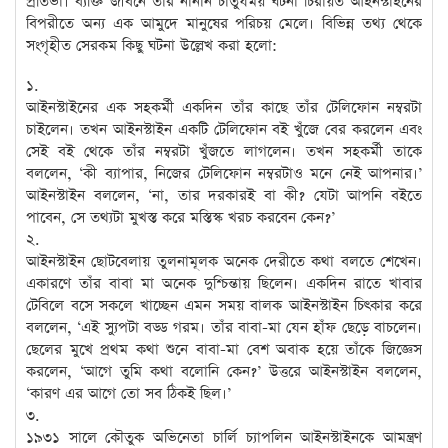
প্রতিভা। ব্যক্তি জীবনে তাঁর নানান চাতুর্যময় ঘটনা চিরায়ত আইনস্টাইনের
বিপরীতে অন্য এক আমুদে মানুষের পরিচয় মেলে। বিভিন্ন তথ্য থেকে
সংগৃহীত সেরকম কিছু ঘটনা উল্লেখ করা হলো:
১.
আইনস্টাইনের এক সহকর্মী একদিন তাঁর কাছে তাঁর টেলিফোন নম্বরটা
চাইলেন। তখন আইনস্টাইন একটি টেলিফোন বই খুঁজে বের করলেন এবং
সেই বই থেকে তাঁর নম্বরটা খুঁজতে লাগলেন। তখন সহকর্মী তাকে
বললেন, ‘কী ব্যাপার, নিজের টেলিফোন নম্বরটাও মনে নেই আপনার।’
আইনস্টাইন বললেন, ‘না, তার দরকারই বা কী? যেটা আপনি বইতে
পাবেন, সে তথ্যটা মুখস্ত করে মস্তিস্ক খরচ করবেন কেন?’
২.
আইনস্টাইন ছোটবেলায় তুলনামূলক অনেক দেরীতে কথা বলতে শেখেন।
একারণে তাঁর বাবা মা অনেক দুশ্চিন্তায় ছিলেন। একদিন রাতে খাবার
টেবিলে বসে সকলে খাচ্ছেন এমন সময় বালক আইনস্টাইন চিৎকার করে
বললেন, ‘এই স্যুপটা বড্ড গরম। তাঁর বাবা-মা যেন হাঁফ ছেড়ে বাচলেন।
ছেলের মুখে প্রথম কথা শুনে বাবা-মা বেশ অবাক হয়ে তাঁকে জিজ্ঞেস
করলেন, ‘আগে তুমি কথা বলোনি কেন?’ উত্তরে আইনস্টাইন বললেন,
‘কারণ এর আগে তো সব ঠিকই ছিল।’
৩.
১৯৩১ সালে কৌতুক অভিনেতা চার্লি চ্যাপলিন আইনস্টাইনকে আমন্ত্রণ