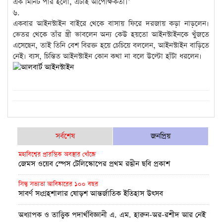
এক মিনিট পার হলো, এটাই আপেক্ষিকতা।’
৬.
একবার আইনস্টাইন বাইরে থেকে বাসায় ফিরে দরজায় কড়া নাড়লেন।
ভেতর থেকে তাঁর স্ত্রী ভাবলেন অন্য কেউ হয়তো আইনস্টাইনকে খুঁজতে
এসেছেন, তাই তিনি বেশ বিরক্ত হয়ে চেচিয়ে বললেন, আইনস্টাইন বাড়িতে
নেই। ব্যস, চিন্তিত আইনস্টাইন কোন কথা না বলে উল্টো হাঁটা ধরলেন।
সর্বশেষ
জনপ্রিয়
মহাবিশ্বের প্রারম্ভিক অবস্থার খোঁজে
জেমস ওয়েব স্পেস টেলিস্কোপের প্রথম রঙীন ছবি প্রকাশ
সিন্ধু সভ্যতা আবিষ্কারের ১০০ বছর
সাবর্ণ সংগ্রহশালার ষোড়শ আন্তর্জাতিক ইতিহাস উৎসব
অধ্যাপক ও তাত্ত্বিক পদার্থবিজ্ঞানী এ. এম. হারুন-অর-রশীদ আর নেই