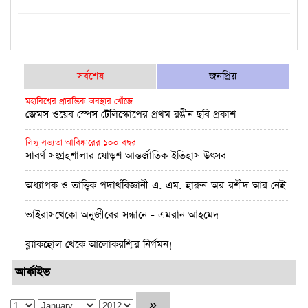
সর্বশেষ
জনপ্রিয়
মহাবিশ্বের প্রারম্ভিক অবস্থার খোঁজে
জেমস ওয়েব স্পেস টেলিস্কোপের প্রথম রঙীন ছবি প্রকাশ
সিন্ধু সভ্যতা আবিষ্কারের ১০০ বছর
সাবর্ণ সংগ্রহশালার ষোড়শ আন্তর্জাতিক ইতিহাস উৎসব
অধ্যাপক ও তাত্ত্বিক পদার্থবিজ্ঞানী এ. এম. হারুন-অর-রশীদ আর নেই
ভাইরাসখেকো অনুজীবের সন্ধানে - এমরান আহমেদ
ব্ল্যাকহোল থেকে আলোকরশ্মির নির্গমন!
পূর্ণতা মিলল আইনস্টাইনের সাধারণ আপেক্ষিকতা তত্ত্বের
আর্কাইভ
উচ্চমাত্রায় অক্সিজেন সহায়তায় বুয়েটের উদ্ভাবন: অক্সিজেট