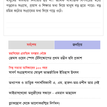
মানুষের ভবিষ্যত নির্ধারিত হয় না। আর্থিক সামাজিক বিপর্যয়ের মধ্যে
পড়লেও সংগ্রাম, প্রয়াস ও শিক্ষার মধ্য দিয়ে মানুষ বড় হতে পারে। বড়
চরিত্র কঠোর সংগ্রামের মধ্য দিয়ে গড়ে ওঠে।
সর্বশেষ
জনপ্রিয়
মহাবিশ্বের প্রারম্ভিক অবস্থার খোঁজে
জেমস ওয়েব স্পেস টেলিস্কোপের প্রথম রঙীন ছবি প্রকাশ
সিন্ধু সভ্যতা আবিষ্কারের ১০০ বছর
সাবর্ণ সংগ্রহশালার ষোড়শ আন্তর্জাতিক ইতিহাস উৎসব
অধ্যাপক ও তাত্ত্বিক পদার্থবিজ্ঞানী এ. এম. হারুন-অর-রশীদ আর নেই
ভাইরাসখেকো অনুজীবের সন্ধানে - এমরান আহমেদ
ব্ল্যাকহোল থেকে আলোকরশ্মির নির্গমন!