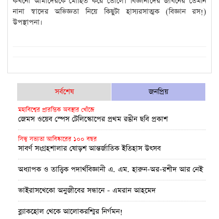
কখনো আমাদেরকে মোহিত করে তোলে। বিজ্ঞানীদের জীবনের তেমনি
নানা স্বাদের অভিজ্ঞতা নিয়ে কিছুটা হাস্যরসাত্মক (বিজ্ঞান রস!)
উপস্থাপনা।
সর্বশেষ
জনপ্রিয়
মহাবিশ্বের প্রারম্ভিক অবস্থার খোঁজে
জেমস ওয়েব স্পেস টেলিস্কোপের প্রথম রঙীন ছবি প্রকাশ
সিন্ধু সভ্যতা আবিষ্কারের ১০০ বছর
সাবর্ণ সংগ্রহশালার ষোড়শ আন্তর্জাতিক ইতিহাস উৎসব
অধ্যাপক ও তাত্ত্বিক পদার্থবিজ্ঞানী এ. এম. হারুন-অর-রশীদ আর নেই
ভাইরাসখেকো অনুজীবের সন্ধানে - এমরান আহমেদ
ব্ল্যাকহোল থেকে আলোকরশ্মির নির্গমন!