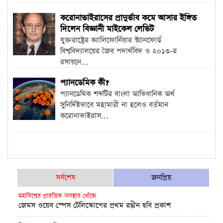
করোনাভাইরাসের প্রাদুর্ভাব কমে আসার ইঙ্গিত
দিলেন বিজ্ঞানী মাইকেল লেভিট
যুক্তরাষ্ট্রের ক্যালিফোর্নিয়ার স্ট্যানফোর্ড
বিশ্ববিদ্যালয়ের জৈব পদার্থবিদ ও ২০১৩-র
রসায়নে...
প্যানডেমিক কী?
প্যানডেমিক শব্দটির বাংলা আভিধানিক অর্থ
সুনির্দিষ্টভাবে মহামারী না হলেও বর্তমান
করোনাভাইরাস...
সর্বশেষ
জনপ্রিয়
মহাবিশ্বের প্রারম্ভিক অবস্থার খোঁজে
জেমস ওয়েব স্পেস টেলিস্কোপের প্রথম রঙীন ছবি প্রকাশ