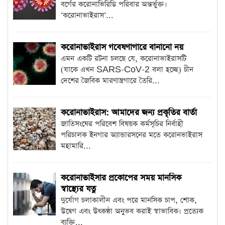
বর্গের করোনাভিরিডি পরিবার অন্তর্ভুক্ত।
‘করোনাভাইরাস’...
করোনাভাইরাস গবেষণাগারে বানানো নয়
এমন একটি রটনা চলছে যে, করোনাভাইরাসটি
(যাকে এখন SARS-CoV-2 বলা হচ্ছে) চীন
দেশের জৈবিক মারণাস্ত্রগারে তৈরি...
করোনাভাইরাস: আমাদের জন্য প্রকৃতির বার্তা
জাতিসংঘের পরিবেশ বিষয়ক কর্মসূচির নির্বাহী
পরিচালক ইনগার অ্যান্ডারসনের মতে করোনভাইরাস
মহামারি...
করোনাভাইসার প্রকোপের সময় মানসিক
স্বাস্থ্যের যত্ন
দুর্যোগ চলাকালীন এবং পরে মানসিক চাপ, শোক,
উদ্বেগ এবং উৎকণ্ঠা অনুভব করাই স্বাভাবিক। প্রত্যেক
ব্যক্তি...