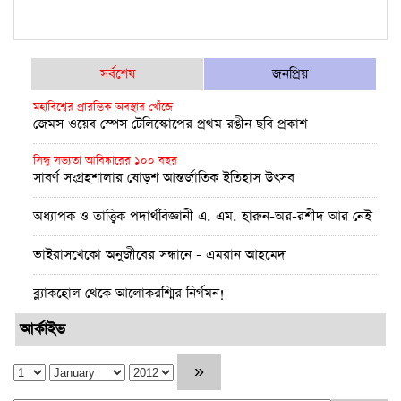
সর্বশেষ
জনপ্রিয়
মহাবিশ্বের প্রারম্ভিক অবস্থার খোঁজে
জেমস ওয়েব স্পেস টেলিস্কোপের প্রথম রঙীন ছবি প্রকাশ
সিন্ধু সভ্যতা আবিষ্কারের ১০০ বছর
সাবর্ণ সংগ্রহশালার ষোড়শ আন্তর্জাতিক ইতিহাস উৎসব
অধ্যাপক ও তাত্ত্বিক পদার্থবিজ্ঞানী এ. এম. হারুন-অর-রশীদ আর নেই
ভাইরাসখেকো অনুজীবের সন্ধানে - এমরান আহমেদ
ব্ল্যাকহোল থেকে আলোকরশ্মির নির্গমন!
পূর্ণতা মিলল আইনস্টাইনের সাধারণ আপেক্ষিকতা তত্ত্বের
আর্কাইভ
উচ্চমাত্রায় অক্সিজেন সহায়তায় বুয়েটের উদ্ভাবন: অক্সিজেট
প্রথম চন্দ্রাভিযানের নভোচারী মাইকেল কলিন্স এর জীবনাবসান