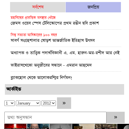
সর্বশেষ
জনপ্রিয়
মহাবিশ্বের প্রারম্ভিক অবস্থার খোঁজে
জেমস ওয়েব স্পেস টেলিস্কোপের প্রথম রঙীন ছবি প্রকাশ
সিন্ধু সভ্যতা আবিষ্কারের ১০০ বছর
সাবর্ণ সংগ্রহশালার ষোড়শ আন্তর্জাতিক ইতিহাস উৎসব
অধ্যাপক ও তাত্ত্বিক পদার্থবিজ্ঞানী এ. এম. হারুন-অর-রশীদ আর নেই
ভাইরাসখেকো অনুজীবের সন্ধানে - এমরান আহমেদ
ব্ল্যাকহোল থেকে আলোকরশ্মির নির্গমন!
পূর্ণতা মিলল আইনস্টাইনের সাধারণ আপেক্ষিকতা তত্ত্বের
আর্কাইভ
উচ্চমাত্রায় অক্সিজেন সহায়তায় বুয়েটের উদ্ভাবন: অক্সিজেট
প্রথম চন্দ্রাভিযানের নভোচারী মাইকেল কলিন্স এর জীবনাবসান
মঙ্গলে ইনজেনুইটি’র নতুন সাফল্য
হাস