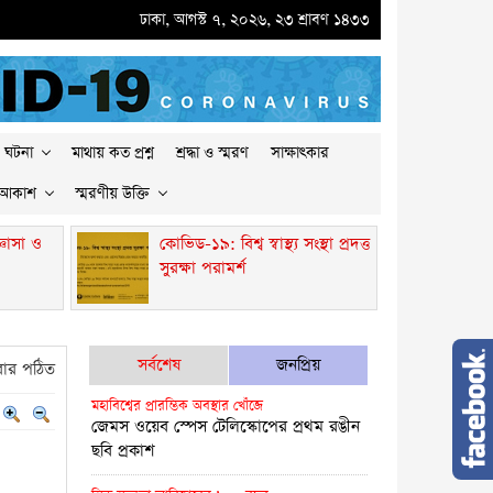
●
অধ্যাপক ও তাত্ত্বিক পদার্থবিজ্ঞানী এ. এম. হারুন-অর-রশীদ আর নেই
ঢাকা, আগস্ট ৭, ২০২৬, ২৩ শ্রাবণ ১৪৩৩
●
ভাইরাসখেক
 ঘটনা
মাথায় কত প্রশ্ন
শ্রদ্ধা ও স্মরণ
সাক্ষাৎকার
 আকাশ
স্মরণীয় উক্তি
ঞাসা ও
কোভিড-১৯: বিশ্ব স্বাস্থ্য সংস্থা প্রদত্ত
সুরক্ষা পরামর্শ
সর্বশেষ
জনপ্রিয়
ার পঠিত
মহাবিশ্বের প্রারম্ভিক অবস্থার খোঁজে
জেমস ওয়েব স্পেস টেলিস্কোপের প্রথম রঙীন
ছবি প্রকাশ