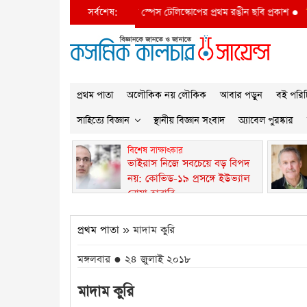
ারম্ভিক অবস্থার খোঁজে
জেমস ওয়েব স্পেস টেলিস্কোপের প্রথম রঙীন ছবি প্রকাশ
সর্বশেষ:
●
সিন্
প্রথম পাতা
অলৌকিক নয় লৌকিক
আবার পড়ুন
বই পরিচ
সাহিত্যে বিজ্ঞান
স্থানীয় বিজ্ঞান সংবাদ
অ্যাবেল পুরষ্কার
বিশেষ সাক্ষাৎকার
ভাইরাস নিজে সবচেয়ে বড় বিপদ
নয়: কোভিড-১৯ প্রসঙ্গে ইউভ্যাল
নোয়া হারারি
প্রথম পাতা
» মাদাম কুরি
মঙ্গলবার ● ২৪ জুলাই ২০১৮
মাদাম কুরি