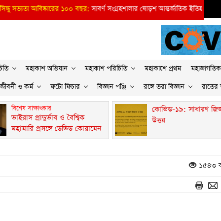
ধু সভ্যতা আবিষ্কারের ১০০ বছর
সাবর্ণ সংগ্রহশালার ষোড়শ আন্তর্জাতিক ইতিহাস উৎসব
িতি
মহাকাশ অভিযান
মহাকাশ পরিচিতি
মহাকাশে প্রথম
মহাজাগতিক
জীবনী ও কর্ম
ফটো ফিচার
বিজ্ঞান পঞ্জি
রঙ্গে ভরা বিজ্ঞান
রাতের
বিশেষ সাক্ষাৎকার
কোভিড-১৯: সাধারণ জিজ্
ভাইরাস প্রাদুর্ভাব ও বৈশ্বিক
উত্তর
মহামারি প্রসঙ্গে ডেভিড কোয়ামেন
১৫৪৩ ব