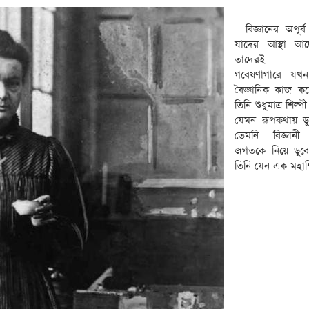
- বিজ্ঞানের অপূর্ব 
যাদের আস্থা আ
তাদেরই এ
গবেষণাগারে য
বৈজ্ঞানিক কাজ ক
তিনি শুধুমাত্র শিল্প
যেমন রূপকথায় ডু
তেমনি বিজ্ঞানী 
জগতকে নিয়ে ডুবে
তিনি যেন এক মহাশ