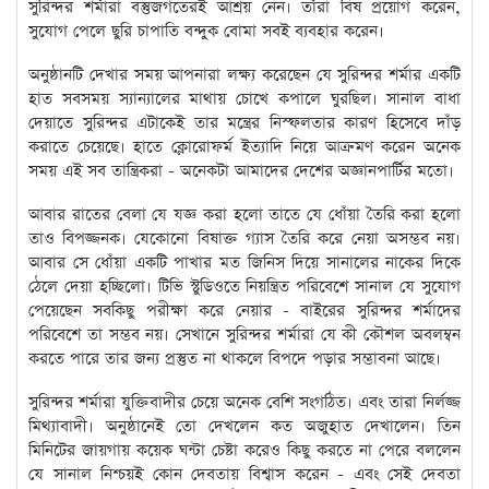
সুরিন্দর শর্মারা বস্তুজগতেরই আশ্রয় নেন। তাঁরা বিষ প্রয়োগ করেন,
সুযোগ পেলে ছুরি চাপাতি বন্দুক বোমা সবই ব্যবহার করেন।
অনুষ্ঠানটি দেখার সময় আপনারা লক্ষ্য করেছেন যে সুরিন্দর শর্মার একটি
হাত সবসময় স্যান্যালের মাথায় চোখে কপালে ঘুরছিল। সানাল বাধা
দেয়াতে সুরিন্দর এটাকেই তার মন্ত্রের নিস্ফলতার কারণ হিসেবে দাঁড়
করাতে চেয়েছে। হাতে ক্লোরোফর্ম ইত্যাদি নিয়ে আক্রমণ করেন অনেক
সময় এই সব তান্ত্রিকরা - অনেকটা আমাদের দেশের অজ্ঞানপার্টির মতো।
আবার রাতের বেলা যে যজ্ঞ করা হলো তাতে যে ধোঁয়া তৈরি করা হলো
তাও বিপজ্জনক। যেকোনো বিষাক্ত গ্যাস তৈরি করে নেয়া অসম্ভব নয়।
আবার সে ধোঁয়া একটি পাখার মত জিনিস দিয়ে সানালের নাকের দিকে
ঠেলে দেয়া হচ্ছিলো। টিভি স্টুডিওতে নিয়ন্ত্রিত পরিবেশে সানাল যে সুযোগ
পেয়েছেন সবকিছু পরীক্ষা করে নেয়ার - বাইরের সুরিন্দর শর্মাদের
পরিবেশে তা সম্ভব নয়। সেখানে সুরিন্দর শর্মারা যে কী কৌশল অবলম্বন
করতে পারে তার জন্য প্রস্তুত না থাকলে বিপদে পড়ার সম্ভাবনা আছে।
সুরিন্দর শর্মারা যুক্তিবাদীর চেয়ে অনেক বেশি সংগঠিত। এবং তারা নির্লজ্জ
মিথ্যাবাদী। অনুষ্ঠানেই তো দেখলেন কত অজুহাত দেখালেন। তিন
মিনিটের জায়গায় কয়েক ঘন্টা চেষ্টা করেও কিছু করতে না পেরে বললেন
যে সানাল নিশ্চয়ই কোন দেবতায় বিশ্বাস করেন - এবং সেই দেবতা