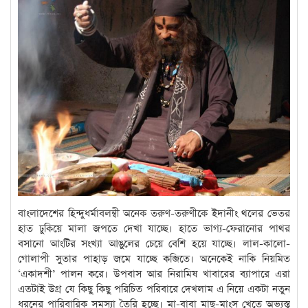
বাংলাদেশের হিন্দুধর্মাবলম্বী অনেক তরুণ-তরুণীকে ইদানীং থলের ভেতর
হাত ঢুকিয়ে মালা জপতে দেখা যাচ্ছে। হাতে ভাগ্য-ফেরানোর পাথর
বসানো আংটির সংখ্যা আঙুলের চেয়ে বেশি হয়ে যাচ্ছে। লাল-কালো-
গোলাপী সুতার পাহাড় জমে যাচ্ছে কব্জিতে। অনেকেই নাকি নিয়মিত
‘একাদশী’ পালন করে। উপবাস আর নিরামিষ খাবারের ব্যাপারে এরা
এতটাই উগ্র যে কিছু কিছু পরিচিত পরিবারে দেখলাম এ নিয়ে একটা নতুন
ধরনের পারিবারিক সমস্যা তৈরি হচ্ছে। মা-বাবা মাছ-মাংস খেতে অভ্যস্ত