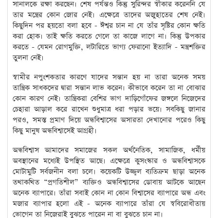
সানালকে রক্ষা করছেন। শেষ পর্যন্তও কিন্তু সুরিন্দর স্বীকার করেননি যে
তার মন্ত্রের কোন জোর নেই। এক্ষেত্রে তাদের অজুহাতের শেষ নেই।
কিছুদিন পর হয়তো বলা হবে - ঈশ্বর চান না যে তাঁর সৃষ্টির কোন ক্ষতি
করা হোক। তাই ক্ষতি করতে গেলে তা কাজে লাগে না। কিন্তু উপকার
করতে - যেমন রোগমুক্তি, লটারিতে ভাগ্য ফেরানো ইত্যাদি - মন্ত্রশক্তির
তুলনা নেই।
স্বামীর নপুংশকতার কারণে যাদের সন্তান হয় না তারা অনেক সময়
তান্ত্রিক সাধকদের দ্বারা সন্তান লাভ করেন। কীভাবে করেন তা না বোঝার
কোন কারণ নেই। তান্ত্রিকরা বেশির ভাগ দাড়িগোঁফের জঙ্গলে নিজেদের
চেহারা আড়াল করে রাখেন শুধুমাত্র ধরা পড়ার ভয়ে। সবকিছু জানার
পরও, সমস্ত প্রমাণ দিয়ে অন্ধবিশ্বাসের অসারতা দেখানোর পরেও কিছু
কিছু মানুষ অন্ধবিশ্বাসেই আগ্রহী।
অন্ধবিশ্বাস আমাদের সমাজের সকল অর্থনৈতিক, সামাজিক, ধর্মীয়
অবস্থানের মধ্যেই উপস্থিত আছে। এক্ষেত্রে কুসংস্কার ও অন্ধবিশ্বাসকে
মোটামুটি সর্বজনীন বলা চলে। কয়েকটি উজ্জ্বল ব্যতিক্রম ছাড়া অনেক
তথাকথিত “প্রগতিশীল” ব্যক্তিও অন্ধবিশ্বাসের ডোবায় আটকে আছেন
অনেক ব্যাপারে। তাঁরা সবাই কোন না কোন বিশ্বাসের ব্যাপারে অন্ধ এবং
মজার ব্যাপার হলো এই - অনেক ব্যাপারে তাঁরা যে স্ববিরোধীতায়
ভোগেন তা নিজেরাই বুঝতে পারেন না বা বুঝতে চান না।