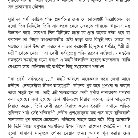
দৃষ্টিতে সাধারণ মনে হলেও - আসলে এখানেই লুকিয়ে থাকে মারাত্মক
সব প্রতারণার কৌশল।
সুরিন্দর শর্মা তান্ত্রিক শক্তি প্রদর্শনের জন্য যে চ্যালেঞ্জটি দিয়েছিলেন তা
হলো তিন মিনিটেই তিনি সানালকে মেরে ফেলতে পারবেন শুধুমাত্র মন্ত্র
উচ্চারণ করে। তারপর তিন মিনিটের জায়গায় প্রায় কয়েক ঘন্টা ধরে যা
করলেন তা নিছক ভাওতাবাজীর চেষ্টা ছাড়া আর কিছুই নয়। তাতে যে
মন্ত্রগুলো তিনি উচ্চারণ করলেন - তার কয়েকটি হিন্দুদের ধর্মগ্রন্থ “শ্রী শ্রী
চন্ডী” থেকে নেয়া। “যা দেবী সর্বভূতেষু শক্তি রূপেন সংস্থিতা, নমস্তস্যৈ
নমস্তস্যৈ নমস্তস্যৈ নমো নমঃ” এ মন্ত্রটি উচ্চারিত হয়েছে অনেকবার। বাকি
যেগুলো তার বেশিরভাগই অর্থহীন কিছু সংস্কৃতরূপ শব্দাংশ।
“যা দেবী সর্বভূতেষু …” মন্ত্রটি আসলে অনেকবার করে লেখা আছে
চন্ডীতে। দেবদেবীরা ভীষণ আত্মপ্রেমী। তাঁদের খুব করে প্রশংসা না করলে
তারা সন্তুষ্ট হন না। তাই এই মন্ত্রগুলোতে দেবী দুর্গার নানারকম প্রশংসা
করা হয়েছে। বলা হয়েছে তিনি শক্তিরূপে বিরাজ করেন, তিনি মাতৃরূপে
বিরাজ করেন, তিনি দেবী রূপে বিরাজ করেন ইত্যাদি। এখানে পন্ডিত
সুরিন্দর শর্মা সেই শক্তিরূপী দেবীর প্রশংসাসূচক মন্ত্র পাঠ করে যুক্তিবাদী
সানালকে খুন করতে চেয়েছেন। পন্ডিতের সাহস আছে বটে। কিন্তু আসলেই
কি তিনি নিজে শুধুমাত্র মন্ত্রশক্তির উপর বিশ্বাস রাখেন? মোটেই না। মন্ত্র
হলো সাধারণ মানুষকে ধোঁকা দেয়ার জন্য। আসল খুন করার জন্য