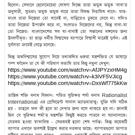
ছিলেন। সেখানে ছেলেমেয়েরা ঘোষণা দিচ্ছে তারা অমুক অমুক ‘বাবা’র
অনুসারী, সুতরাং অমুক অমুক বারে তারা বিশুদ্ধ নিরামিষ খাবে। মাছ-
মাংস তারা নিজেরা তো খাবেই না, বাড়িতেও ঢুকতে দেবে না। যদিও
তারা নিজেরা উপার্জন করে না, সংসারও নিজেদের নয়, কিন্তু বাবা-মা
তো নিজের। বাংলাদেশের সব মা-বাবাই তো সন্তানের মঙ্গলের জন্য
উৎসর্গীকৃত। তা ছাড়া ধর্মীয় বিশ্বাসের ব্যাপারে বিশ্বাসী মাত্রেই দুর্বল। এই
দুর্বলতা ক্রমেই বেড়ে চলেছে।
কিন্তু অন্ধবিশ্বাসের সুযোগ নিয়ে তথাকথিত গুরুরা মন্ত্রশক্তির যে আষাঢ়ে
গল্প ফাঁদেন তা যে কী পরিমাণ ভন্ডামি তার কিছু নমুনা দেখুন:
https://www.youtube.com/watch?v=AfJPYzxHM4g
https://www.youtube.com/watch?v=k3iVF5VJicg
https://www.youtube.com/watch?v=DxsWf775kKw
তান্ত্রিক শক্তি বনাম বিজ্ঞান। পন্ডিত সুরিন্দর শর্মা বনাম Rationalist
International এর প্রেসিডেন্ট সানাল অ্যাডমারাকু। যুক্তি যদি সঠিক
হয় - তাহলে ফল কী হবে তা দেখার জন্য বসে থাকতে হয় না। জানাই
ছিল যে সুরিন্দর শর্মা’র মন্ত্রশক্তি কিছুই করতে পারবে না স্যান্যালকে।
যেরকম হওয়া স্বাভাবিক - সেরকমই হলো শেষ পর্যন্ত। কিন্তু কয়েকটি
ব্যাপার এখানে অবশ্যই উল্লেখ করার দরকার আছে। ব্যাপারগুলো আপাত