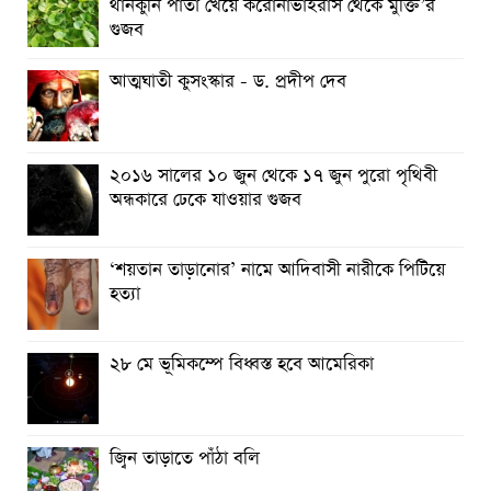
থানকুনি পাতা খেয়ে করোনাভাইরাস থেকে মুক্তি’র
গুজব
প্রথম চন্দ্রাভিযানের নভোচারী মাইকেল কলিন্স এর জীবনাবসান
মঙ্গলে ইনজেনুইটি’র নতুন সাফল্য
আত্মঘাতী কুসংস্কার - ড. প্রদীপ দেব
শুক্র গ্রহে প্রাণের সম্ভাব্য নির্দেশকের সন্ধান লাভ
আফ্রিকায় ৫০ বছর পরে নতুনভাবে হস্তিছুঁচোর দেখা মিলল
২০১৬ সালের ১০ জুন থেকে ১৭ জুন পুরো পৃথিবী
অন্ধকারে ঢেকে যাওয়ার গুজব
‘শয়তান তাড়ানোর’ নামে আদিবাসী নারীকে পিটিয়ে
হত্যা
২৮ মে ভূমিকম্পে বিধ্বস্ত হবে আমেরিকা
জ্বিন তাড়াতে পাঁঠা বলি