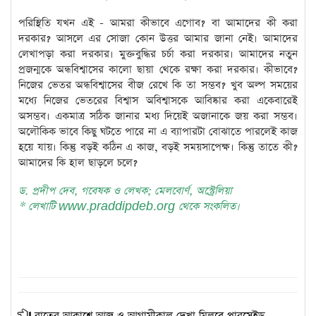
পরিস্থিতি যখন এই - আমরা কীভাবে এগোব? বা আমাদের কী করা
দরকার? আসলে এর সোজা কোন উত্তর আমার জানা নেই। আমাদের
লেখাপড়া করা দরকার। মুক্তবুদ্ধির চর্চা করা দরকার। আমাদের নতুন
প্রজন্মকে অন্ধবিশ্বাসের কালো ছায়া থেকে রক্ষা করা দরকার। কীভাবে?
নিজের ভেতর অন্ধবিশ্বাসের বীজ রেখে কি তা সম্ভব? খুব অল্প সময়ের
মধ্যে নিজের ভেতরের বিশ্বাস অবিশ্বাসকে আবিষ্কার করা একেবারেই
অসম্ভব। একমাত্র সঠিক জানার মধ্য দিয়েই অজানাকে জয় করা সম্ভব।
অলৌকিক ভাবে কিছু ঘটতে পারে না এ ব্যাপারটা বোঝাতে পারলেই কাজ
হয়ে যায়। কিন্তু বড়ই কঠিন এ কাজ, বড়ই সময়সাপেক্ষ। কিন্তু তাতে কী?
আমাদের কি হাল ছাড়লে চলে?
ড. প্রদীপ দেব, গবেষক ও লেখক; মেলবোর্ণ, অস্ট্রেলিয়া
* লেখাটি www.praddipdeb.org থেকে সংকলিত।
রাতের আকাশে আজ ও আগামীকাল দেখা মিলবে পারসেইড