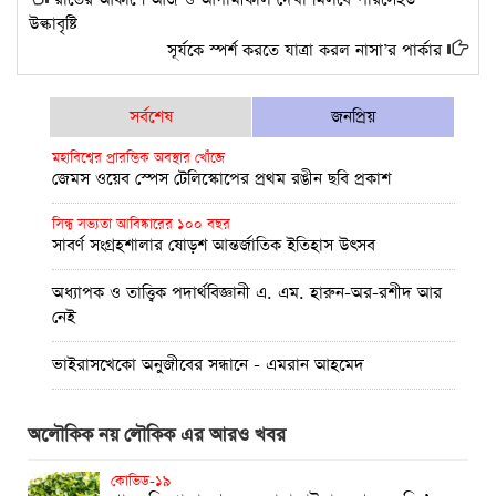
উল্কাবৃষ্টি
সূর্যকে স্পর্শ করতে যাত্রা করল নাসা’র পার্কার
সর্বশেষ
জনপ্রিয়
মহাবিশ্বের প্রারম্ভিক অবস্থার খোঁজে
জেমস ওয়েব স্পেস টেলিস্কোপের প্রথম রঙীন ছবি প্রকাশ
সিন্ধু সভ্যতা আবিষ্কারের ১০০ বছর
সাবর্ণ সংগ্রহশালার ষোড়শ আন্তর্জাতিক ইতিহাস উৎসব
অধ্যাপক ও তাত্ত্বিক পদার্থবিজ্ঞানী এ. এম. হারুন-অর-রশীদ আর
নেই
ভাইরাসখেকো অনুজীবের সন্ধানে - এমরান আহমেদ
ব্ল্যাকহোল থেকে আলোকরশ্মির নির্গমন!
অলৌকিক নয় লৌকিক এর আরও খবর
পূর্ণতা মিলল আইনস্টাইনের সাধারণ আপেক্ষিকতা তত্ত্বের
উচ্চমাত্রায় অক্সিজেন সহায়তায় বুয়েটের উদ্ভাবন: অক্সিজেট
কোভিড-১৯