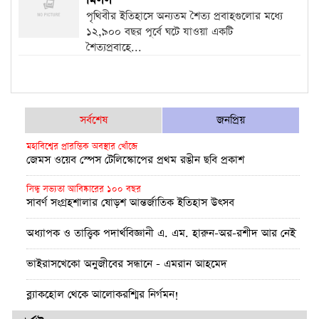
মিলল
পৃথিবীর ইতিহাসে অন্যতম শৈত্য প্রবাহগুলোর মধ্যে
১২,৯০০ বছর পূর্বে ঘটে যাওয়া একটি
শৈত্যপ্রবাহে...
সর্বশেষ
জনপ্রিয়
মহাবিশ্বের প্রারম্ভিক অবস্থার খোঁজে
জেমস ওয়েব স্পেস টেলিস্কোপের প্রথম রঙীন ছবি প্রকাশ
সিন্ধু সভ্যতা আবিষ্কারের ১০০ বছর
সাবর্ণ সংগ্রহশালার ষোড়শ আন্তর্জাতিক ইতিহাস উৎসব
অধ্যাপক ও তাত্ত্বিক পদার্থবিজ্ঞানী এ. এম. হারুন-অর-রশীদ আর নেই
ভাইরাসখেকো অনুজীবের সন্ধানে - এমরান আহমেদ
ব্ল্যাকহোল থেকে আলোকরশ্মির নির্গমন!
পূর্ণতা মিলল আইনস্টাইনের সাধারণ আপেক্ষিকতা তত্ত্বের