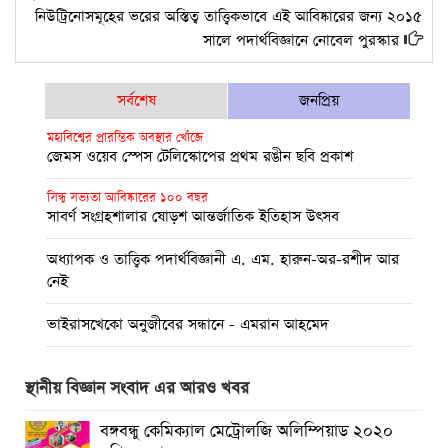
নিউট্রিনোসমূহের ভরের অস্তিত্ব তাত্ত্বিকভাবে এই আবিষ্কারের জন্য ২০১৫
সালে পদার্থবিজ্ঞানে নোবেল পুরস্কার
সর্বশেষ
জনপ্রিয়
মহাবিশ্বের প্রারম্ভিক অবস্থার খোঁজে
জেমস ওয়েব স্পেস টেলিস্কোপের প্রথম রঙীন ছবি প্রকাশ
সিন্ধু সভ্যতা আবিষ্কারের ১০০ বছর
সাবর্ণ সংগ্রহশালার ষোড়শ আন্তর্জাতিক ইতিহাস উৎসব
অধ্যাপক ও তাত্ত্বিক পদার্থবিজ্ঞানী এ. এম. হারুন-অর-রশীদ আর
নেই
ভাইরাসখেকো অনুজীবের সন্ধানে - এমরান আহমেদ
ব্ল্যাকহোল থেকে আলোকরশ্মির নির্গমন!
স্থানীয় বিজ্ঞান সংবাদ এর আরও খবর
পূর্ণতা মিলল আইনস্টাইনের সাধারণ আপেক্ষিকতা তত্ত্বের
উচ্চমাত্রায় অক্সিজেন সহায়তায় বুয়েটের উদ্ভাবন: অক্সিজেট
বঙ্গবন্ধু কেমিক্যাল মেট্রোলজি অলিম্পিয়াড ২০২০