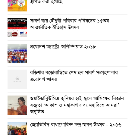
স্থগিত করা হয়েছে
প্রথম চন্দ্রাভিযানের নভোচারী মাইকেল কলিন্স এর জীবনাবসান
মঙ্গলে ইনজেনুইটি’র নতুন সাফল্য
সাবর্ণ রায় চৌধুরী পরিবার পরিষদের ১৫তম
আন্তর্জাতিক ইতিহাস উৎসব
শুক্র গ্রহে প্রাণের সম্ভাব্য নির্দেশকের সন্ধান লাভ
আফ্রিকায় ৫০ বছর পরে নতুনভাবে হস্তিছুঁচোর দেখা মিলল
ত্রয়োদশ অ্যাস্ট্রো-অলিম্পিয়াড ২০১৮
বড়িশার বড়োবাড়িতে শেষ হল সাবর্ণ সংগ্রহশালার
ত্রয়োদশ আসর
ওয়াইডাব্লিউসিএ জুনিয়র হাই স্কুলে আসিফের বিজ্ঞান
বক্তৃতা ‘আকাশ ও মহাকাশ এবং মহাবিশ্বে আমরা’
অনুষ্ঠিত
জ্যোতির্বিদ রাধাগোবিন্দ চন্দ্র স্মরণ উৎসব - ২০১৬