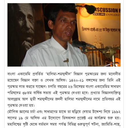
বাংলা
একাডেমি
প্রবর্তিত
‘
হালিমা-শরফুদ্দী
ন
’
বিজ্ঞান
পুরস্কা
রের জন্য মনোনীত
হয়েছেন
বিজ্ঞান বক্তা ও লেখক আসিফ। ১৪২০-২১ বঙ্গাব্দের জন্য তিনি এই
পুরস্কার লাভ করতে যাচ্ছেন।
চলতি
বছরের
২৬
ডিসেম্বর
বাংলা
একাডেমির
সাধারণ
পরিষদের
৩৮তম
বার্ষিক
সভায়
এই
পুরস্কার
দেওয়া
হবে
।
প্রখ্যাত
বিজ্ঞান
ব্যক্তিত্ব
আবদুল্লাহ
আল
মুতী
শরফুদ্দীনের
জননী
হালিমা
শরফুদ্দীনের
নামে
প্রতিবছর
এ
ই
পুরস্কার
দেওয়া
হয়
।
মৌলিক
জ্ঞা
নের
চর্চা
এবং
সাধারণের
মাঝে
তা
ছ
ড়িয়ে
দেয়া
র
উ
দ্দেশ্য নিয়ে
১৯৯২
সালের
১৯
মে
আসিফ
এর
উদ্যোগে
ডিসকাশন প্রজেক্ট এর কার্যক্রম
শুরু
হয়।
মহা
বিশ্বের সৃষ্টি থেকে বর্তমান
সময়
পর্যন্ত
বিভিন্ন
গুরুত্বপূর্ণ
ঘটনা
,
জ্যামিতি-
শাস্ত্র
,