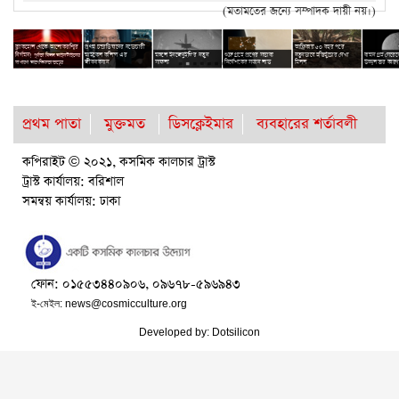
(মতামতের জন্যে সম্পাদক দায়ী নয়।)
হাস
ব্ল্যাকহোল থেকে আলোকরশ্মির
প্রথম চন্দ্রাভিযানের নভোচারী
আফ্রিকায় ৫০ বছর পরে
ছবি
শে
নির্গমন!
মাইকেল কলিন্স এর
মঙ্গলে ইনজেনুইটি’র নতুন
শুক্র গ্রহে প্রাণের সম্ভাব্য
নতুনভাবে হস্তিছুঁচোর দেখা
বামন গ্রহ সেরেসে
পূর্ণতা মিলল আইনস্টাইনের
০
জীবনাবসান
সাফল্য
নির্দেশকের সন্ধান লাভ
মিলল
উজ্জ্বলতার কার
সাধারণ আপেক্ষিকতা তত্ত্বের
প্রথম পাতা
মুক্তমত
ডিসক্লেইমার
ব্যবহারের শর্তাবলী
কপিরাইট © ২০২১, কসমিক কালচার ট্রাস্ট
ট্রাস্ট কার্যালয়: বরিশাল
সমন্বয় কার্যালয়: ঢাকা
ফোন: ০১৫৫৩৪৪০৯০৬, ০৯৬৭৮-৫৯৬৯৪৩
ই-মেইল:
news@cosmicculture.org
Developed by:
Dotsilicon