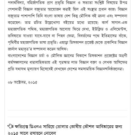
পদার্থ
বিদ্যা
,
বহির্জাগতিক
প্রাণ
প্রভৃতি বিজ্ঞান ও সভ্যতা
সং
শ্লিষ্ট বিষয়ের
উপ
র
পেশাদারী
বিজ্ঞান
ব
ক্তৃতার
আয়োজন
করাই
ছিল
এ
ই
সংস্থার
প্রধান
কাজ
।
বিজ্ঞান
বক্তৃতার পাশাপাশি তিনি বাংলা ভাষায় বেশ কিছু মৌলিক বই রচনা এবং সম্পাদনা
করেছেন। তার রচিত উল্লেখোগ্য বইয়ের মধ্যে রয়েছে: কার্ল সাগান-এক
মহাজাগতিক পথিক, মহাজাগতিক আলোয় ফিরে দেখা, ইউক্লিড
ও এলিমেন্টস,
ভবিষ্যতে যাওয়া যাবে-যাবে না পিছন ফেরা, বিবর্তনের পথে ইতিহাসের বাঁকে,
পৃথিবীর মহাজাগতিক ভাষা প্রভৃতি। এছাড়া ডিসকাশন প্রজেক্ট থেকে প্রকাশিত বিজ্ঞান
জার্নাল মহাবৃত্ত
’
র সম্পাদনা করেন আসিফ।
বাংলাদেশের বিজ্ঞান চর্চা ও মৌলিক জ্ঞানের বিকাশে ডিসকাশন প্র
জেক্টের অগ্রণী
কর্মসঞ্চালনের ধারাবাহিকতায় এই পুরস্কার লাভ বিজ্ঞান বক্তা ও লেখক আসিফের
প্রতি যথাযথ মূল্যায়ণ হিসেবেই দেখছেন দেশের সমসাময়িক বিজ্ঞানঘনিষ্ঠজনেরা।
০৮ অক্টোবর, ২০১৫
ক্ষতিগ্রস্ত ডিএনএ সারিয়ে তোলার কোষীয় কৌশল আবিষ্কারের জন্য
২০১৫ সালে রসায়নে নোবেল