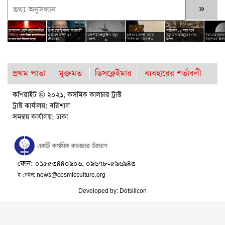
হাস
ব্ল্যাকহোল থেকে আলোকরশ্মির
প্রথম চন্দ্রাভিযানের নভোচারী
আফ্রিকায় ৫০ বছর পরে
ছবি
শে
নির্গমন!
মাইকেল কলিন্স এর
মঙ্গলে ইনজেনুইটি’র নতুন
শুক্র গ্রহে প্রাণের সম্ভাব্য
নতুনভাবে হস্তিছুঁচোর দেখা
বামন গ্রহ সেরেসে
পূর্ণতা মিলল আইনস্টাইনের
০
জীবনাবসান
সাফল্য
নির্দেশকের সন্ধান লাভ
মিলল
উজ্জ্বলতার কার
সাধারণ আপেক্ষিকতা তত্ত্বের
প্রথম পাতা
মুক্তমত
ডিসক্লেইমার
ব্যবহারের শর্তাবলী
কপিরাইট © ২০২১, কসমিক কালচার ট্রাস্ট
ট্রাস্ট কার্যালয়: বরিশাল
সমন্বয় কার্যালয়: ঢাকা
ফোন: ০১৫৫৩৪৪০৯০৬, ০৯৬৭৮-৫৯৬৯৪৩
ই-মেইল:
news@cosmicculture.org
Developed by:
Dotsilicon