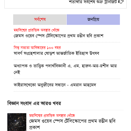
শতাব্দীর সর্বশেষ শুক্র ট্রানজিট
সর্বশেষ
জনপ্রিয়
মহাবিশ্বের প্রারম্ভিক অবস্থার খোঁজে
জেমস ওয়েব স্পেস টেলিস্কোপের প্রথম রঙীন ছবি প্রকাশ
সিন্ধু সভ্যতা আবিষ্কারের ১০০ বছর
সাবর্ণ সংগ্রহশালার ষোড়শ আন্তর্জাতিক ইতিহাস উৎসব
অধ্যাপক ও তাত্ত্বিক পদার্থবিজ্ঞানী এ. এম. হারুন-অর-রশীদ আর
নেই
ভাইরাসখেকো অনুজীবের সন্ধানে - এমরান আহমেদ
ব্ল্যাকহোল থেকে আলোকরশ্মির নির্গমন!
বিজ্ঞান সংবাদ এর আরও খবর
পূর্ণতা মিলল আইনস্টাইনের সাধারণ আপেক্ষিকতা তত্ত্বের
উচ্চমাত্রায় অক্সিজেন সহায়তায় বুয়েটের উদ্ভাবন: অক্সিজেট
মহাবিশ্বের প্রারম্ভিক অবস্থার খোঁজে
জেমস ওয়েব স্পেস টেলিস্কোপের প্রথম রঙীন ছবি
প্রকাশ
প্রথম চন্দ্রাভিযানের নভোচারী মাইকেল কলিন্স এর জীবনাবসান