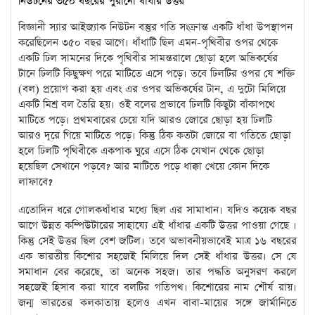
বিজ্ঞানী স্যার আইজ্যাক নিউটন বস্তুর গতি সংক্রান্ত একটি ধাঁধা উপস্থাপন
করেছিলেন ৩৫০ বছর আগে। ধাঁধাটি ছিল এমন-পৃথিবীর ওপর থেকে
একটি ঢিল সামনের দিকে পৃথিবীর সামন্তরালে ছোড়া হলে অভিকর্ষের
টানে ঢিলটি কিছুক্ষণ পরে মাটিতে এসে পড়ে। তবে ঢিলটির ওপর যে শক্তি
(বল) প্রয়োগ করা হয় এবং এর ওপর অভিকর্ষের টান, এ দুটো মিলিয়ে
একটি মিশ্র বল তৈরি হয়। ওই বলের প্রভাবে ঢিলটি কিছুটা বাঁকাপথে
মাটিতে পড়ে। প্রথমবারের চেয়ে যদি আরও জোরে ছোড়া হয় ঢিলটি
আরও দূরে গিয়ে মাটিতে পড়ে। কিন্তু ঠিক কতটা জোরে বা গতিতে ছোড়া
হলে ঢিলটি পৃথিবীকে একপাক ঘুরে এসে ঠিক যেখান থেকে ছোড়া
হয়েছিল সেখানে পড়বে? আর মাটিতে পড়ে ধাক্কা খেয়ে কোন দিকে
লাফাবে?
এতোদিন ধরে গোলকধাঁধার মধ্যে ছিল এর সামাধান। যদিও কয়েক বছর
আগে উন্নত কম্পিউটারের সাহায্যে এই ধাঁধার একটি উত্তর পাওয়া গেছে ।
কিন্তু সেই উত্তর ছিল বেশ জটিল। তবে অভাবনীয়ভাবেই মাত্র ১৬ বছরের
এক ভারতীয় কিশোর সহজেই মিলিয়ে দিল সেই ধাঁধার উত্তর। সে যে
সমাধান বের করেছে, তা অনেক সহজ। তার পদ্ধতি অনুসরণ করলে
সহজেই হিসাব করা যাবে বলটির গতিপথ। কিশোরের নাম শৌর্য রায়।
জন্ম ভারতের কলকাতায় হলেও এখন বাবা-মায়ের সঙ্গে জার্মানিতে